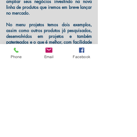
ampliar seus negócios investindo na nova
linha de produtos que iremos em breve lançar
no mercado.
No menu projetos temos dois exemplos,
assim como outros produtos já pesquisados,
desenvolvidos em projetos e também
patenteados e o que é melhor, com facilidade
de venda.
Queremos crescer com parceiros
que compartilhem dos nossos valores e
Phone
Email
Facebook
postura profissional.
Caso você ou sua empresa tenha interesse na
participação ou comercialização de novos
produtos, envie sua proposta! Após análise
da equipe comercial, entraremos em contato.
Enviar Proposta